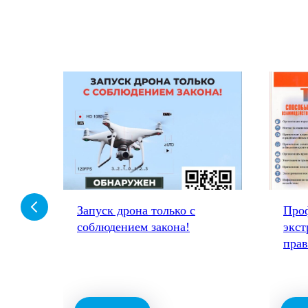
-
Запуск дрона только с
Про
соблюдением закона!
экст
пра