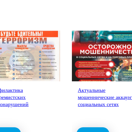
филактика
Актуальные
ремистских
мошеннические аккаун
вонарушений
социальных сетях